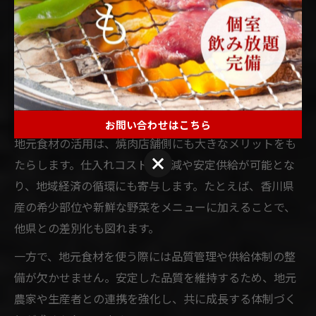
香川県の焼肉が近年注目されている背景には、地元食材
の積極的な活用があります。特にオリーブ牛をはじめと
した地元産の肉や旬の野菜は、鮮度や味わいの点で他地
域とは一線を画します。これにより「香川県 焼肉」のイ
メージが大きく向上し、観光客だけでなく地元住民にも
新たな魅力を提供しています。
お問い合わせはこちら
地元食材の活用は、焼肉店舗側にも大きなメリットをも
お問い合わせはこちら
たらします。仕入れコストの削減や安定供給が可能とな
り、地域経済の循環にも寄与します。たとえば、香川県
産の希少部位や新鮮な野菜をメニューに加えることで、
他県との差別化も図れます。
一方で、地元食材を使う際には品質管理や供給体制の整
備が欠かせません。安定した品質を維持するため、地元
農家や生産者との連携を強化し、共に成長する体制づく