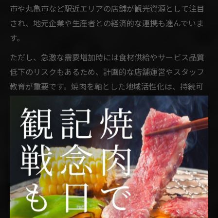
市や丸亀市など駅近エリアの店舗が観光資源として注目
され、地元企業や生産者との経済的な連携も進んでいま
す。
ただし、急激な需要増加時には食材供給やサービス品質
低下のリスクもあるため、計画的な店舗運営やスタッフ
教育が重要です。焼肉を軸とした地域活性化は、持続可
能な経済循環を生み出す鍵となります。
地元食材活用が焼肉業界を変える
香川の今
地元食材が香川県焼肉に新風を吹き込む理由