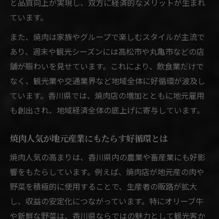
と品質向上が実現し、双方に経済的なメリットが生まれ
地元食材活用が焼肉業界を変える香川の今
ています。
地元食材が香川県焼肉に新風を吹き込む理
また、焼肉は家族やグループで楽しむスタイルが主流で
由
あり、週末や観光シーズンには高松市や丸亀市などの店
焼肉店で注目される香川県産の厳選素材と
舗が賑わいを見せています。これにより、飲食業だけで
は
なく、観光業や交通業界など地域全体に好循環が波及し
焼肉と地元農業の連携がもたらす相乗効果
ています。香川県では、焼肉店の増加とともに地元雇用
も創出され、地域経済全体の底上げに寄与しています。
香川県焼肉業界で進む食材の地産地消戦略
焼肉の味と香川の魅力を高める食材選び
焼肉人気が地元産業にもたらす好循環とは
焼肉を通じた香川県の地域活性化成功ストーリ
焼肉人気の高まりは、香川県内の農業や畜産業にも好影
ー
響をもたらしています。例えば、焼肉店が地元産の肉や
焼肉店による地域活性化の実際の成功事例
野菜を積極的に使用することで、生産者の販路が拡大
紹介
し、収益の安定化につながっています。特にオリーブ牛
香川県の焼肉と観光が生んだ新しい流れと
や新鮮な野菜は、香川県ならではの魅力として観光客か