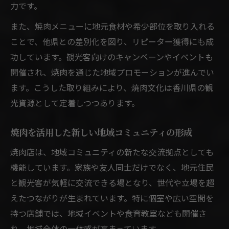
力です。
秘訣
焼肉の新提案が香川県観光を変える理由
また、焼肉メニューに地元食材や希少部位を取り入れる
ことで、他県との差別化を図り、リピーター獲得にも成
観光客に人気の焼肉体験プランとは何か
功しています。観光客向けのキャンペーンやイベントも
焼肉と香川県の観光資源を融合する戦略
開催され、焼肉を通じた地域プロモーションが進んでい
地元焼肉の魅力を発信する観光プロモーシ
ます。こうした取り組みにより、焼肉文化は香川県の観
ョン
光資源として定着しつつあります。
焼肉文化が観光消費を押し上げるポイント
焼肉を活用した新しい地域コミュニティの形成
焼肉店は、地域コミュニティの新たな交流拠点としても
機能しています。家族や友人同士だけでなく、地元住民
と観光客が気軽に交流できる場となり、世代や立場を超
えたつながりが生まれています。特に個室や広い空間を
持つ店舗では、地域イベントや食育教室なども開催さ
れ、地域全体の一体感が高まっています。