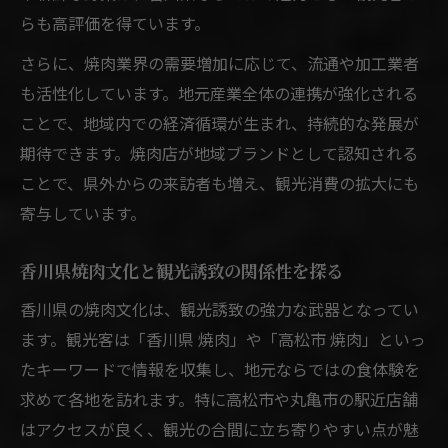
は
らも高評価を得ています。
地元焼肉店が地域経済に与えたインパクト
さらに、焼肉業界の需要増加に応じて、流通や加工業者
焼肉文化がコミュニティをつなぐ架け橋に
も活性化しています。地元産業全体の連携が強化される
香川県焼肉店の挑戦から学ぶ活性化のヒン
ことで、地域内での経済循環が生まれ、持続的な発展が
ト
期待できます。焼肉店が地域ブランドとして認知される
香川県で焼肉ビジネスを始めるなら知っておき
ことで、県外からの来訪者も増え、観光消費の拡大にも
たい工夫
寄与しています。
香川県焼肉店開業に役立つポイントと注意
点
香川県焼肉文化と観光誘致の関係性を探る
焼肉ビジネス成功のための地域密着戦略
香川県の焼肉文化は、観光誘致の強力な武器となってい
焼肉店の差別化に活きる地元食材の活用術
ます。観光客は「香川県 焼肉」や「高松市 焼肉」といっ
焼肉業界で注目される運営ノウハウとは
たキーワードで情報を収集し、地元ならではの食体験を
求めて各地を訪れます。特に高松市や丸亀市の駅近店舗
効率的な集客を叶える焼肉店の工夫事例
はアクセスが良く、観光の合間に立ち寄りやすい点が魅
新しい焼肉の魅力で香川県の観光を盛り上げる