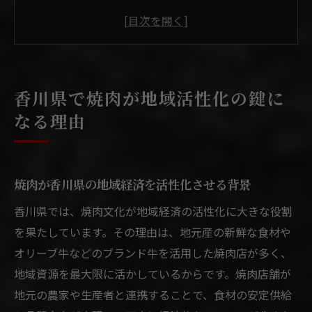
焼肉人気が地元産業にもたらす好循環とは
香川県焼肉文化と観光誘致の関係性を探る
焼肉を活用した新しい地域コミュニティの
形成
香川県で焼肉が地域活性化の鍵に
焼肉業界の発展が香川県にもたらす未来予
なる理由
測
焼肉文化から生まれる香川県活性化の実践法
焼肉文化を活かした地域振興イベントの工
焼肉が香川県の地域経済を活性化させる背景
夫
香川県では、焼肉文化が地域経済の活性化に大きな役割
香川県ならではの焼肉体験が生む活性化効
を果たしています。その理由は、地元産の新鮮な食材や
果
オリーブ牛などのブランド牛を活用した焼肉店が多く、
焼肉と地元食材コラボで新たな価値を創出
地域資源を最大限に活かしているからです。焼肉店舗が
焼肉の食育活動が地域にもたらす影響とは
地元の農家や生産者と連携することで、食材の安定供給
焼肉をきっかけに生まれる交流と経済効果