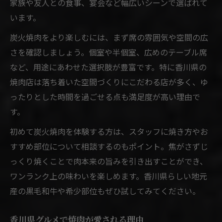
家族や友人との食事、宴会など幅広いシーンで選ばれて
焼肉グルメ巡りで味わう炭火の魅力
います。
香川県で人気の焼肉スポット選び方
炭火焼肉をより楽しむには、まず席の雰囲気や空間の広
家族で楽しむ本格炭火焼肉の魅力とは
さを確認しましょう。個室や半個室、広めのテーブル席
家族で味わう焼肉の満足ポイント解説
など、用途にあわせた選択肢が豊富です。特に香川県の
焼肉の炭火調理で楽しむ団らん時間
焼肉店は落ち着いた空間づくりにこだわる店が多く、ゆ
香川県家族向け焼肉体験のおすすめ
ったりとした時間を過ごせる点も満足度が高い理由で
焼肉の美味しさを家族で共有するコツ
す。
本格炭火焼肉で家族の思い出作り
初めて炭火焼肉を体験する方は、スタッフに焼き方やお
香川県グルメなら炭火焼肉が絶対おすすめ
すすめ部位について相談するのもポイント。焦がさずじ
焼肉の香ばしさを楽しむ香川県流儀
っくり焼くことで肉本来の旨みを引き出すことができ、
ワンランク上の味わいを楽しめます。香川県らしい地元
香川県で選ばれる焼肉グルメの秘密
産の黒毛和牛や希少部位もぜひ試してみてください。
焼肉で味わう香川県食材の美味しさ
炭火焼肉が香川県グルメに選ばれる理由
香川県グルメで焼肉が愛される理由