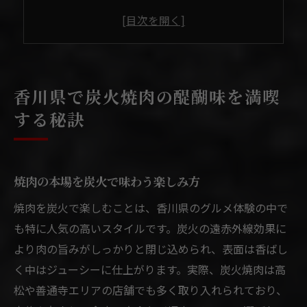
炭火焼肉で引き出す肉の旨み体験法
焼肉をより美味しく味わう食べ方のコツ
炭火の香ばしさと香川県焼肉の相性
炭火の香ばしさ際立つ焼肉体験に迫る
香川県で炭火焼肉の醍醐味を満喫
焼肉の炭火調理が生み出す旨みの秘密
する秘訣
炭火焼肉で味わう香ばしさの魅力を解説
焼肉の香りと食感が際立つ炭火効果とは
炭火焼肉で広がる香川県グルメの世界
焼肉の本場を炭火で味わう楽しみ方
焼肉体験を格上げする炭火の選び方
焼肉を炭火で楽しむことは、香川県のグルメ体験の中で
焼肉好きも納得の香川県グルメ巡り提案
も特に人気の高いスタイルです。炭火の遠赤外線効果に
焼肉を満喫できる香川県グルメコース
より肉の旨みがしっかりと閉じ込められ、表面は香ばし
く中はジューシーに仕上がります。実際、炭火焼肉は高
焼肉好き必見の香川県最新グルメ事情
松や善通寺エリアの店舗でも多く取り入れられており、
地元で愛される焼肉の食べ歩きポイント