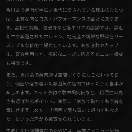
焼肉の魅力を香川県で再発見しよう
香川県で焼肉が幅広い世代に愛されている理由のひとつ
デートや宴会に最適な焼肉選びのコツ
は、上質な肉とコストパフォーマンスの高さにありま
焼肉デートを成功させるポイント紹介
す。高松や丸亀、善通寺など各エリアの店舗では、黒毛
宴会向け焼肉店の選び方と楽しみ方
和牛や厳選されたホルモン、地元産の新鮮な野菜をリー
焼肉を囲むデートの雰囲気作りの工夫
ズナブルな価格で提供しています。家族連れやカップ
炭火焼肉で盛り上がる宴会の秘訣
ル、宴会利用など、多彩なニーズに応えるメニュー構成
も特徴です。
焼肉選びで重視したい香川県の特徴
また、香川県の焼肉店は空間づくりにもこだわってお
り、個室や落ち着いた雰囲気の店内でゆったりと食事が
楽しめます。ネット予約や駐車場完備など、利便性の高
さも選ばれるポイント。実際に「家族で訪れても予算を
気にせず楽しめた」「個室で落ち着いて焼肉を味わえ
た」といった声が多数寄せられています。
失敗しない店舗選びのためには、事前にメニューや価