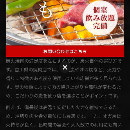
リーズナブルな価格設定や豊富なメニュー展開により、
幅広い世代から支持されています。事前のネット予約や
メニュー確認を活用すると、よりスムーズで満足度の高
い焼肉体験が可能です。
焼肉体験を格上げする炭火の選び方
お問い合わせはこちら
炭火焼肉の満足度を左右するのが、炭火自体の選び方で
お問い合わせはこちら
す。香川県の焼肉店では、備長炭やオガ炭など、火力や
香りに特徴のある炭を使用している店舗が多く見られま
す。炭の種類によって肉の焼き上がりや風味が変わるた
め、こだわりの炭を使う店を選ぶことがポイントです。
例えば、備長炭は高温で安定した火力を維持できるた
め、厚切り肉や希少部位にも最適です。一方、オガ炭は
火持ちが良く、長時間の宴会や大人数での利用にも向い