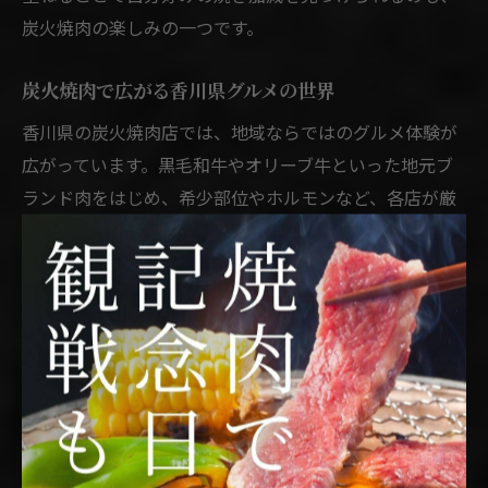
炭火焼肉の楽しみの一つです。
炭火焼肉で広がる香川県グルメの世界
香川県の炭火焼肉店では、地域ならではのグルメ体験が
広がっています。黒毛和牛やオリーブ牛といった地元ブ
ランド肉をはじめ、希少部位やホルモンなど、各店が厳
選した食材を提供しています。これらを炭火で焼くこと
で、素材の良さを最大限に引き出すことができます。
また、香川県内には個室完備や落ち着いた空間の店舗も
多く、家族やグループ、カップルなど様々なシーンで利
用しやすいのが特徴です。宴会や記念日利用にも最適
で、コース料理や飲み放題プラン、子ども向けメニュー
など、多様なニーズに対応しています。
コストパフォーマンスも香川県焼肉の魅力の一つです。