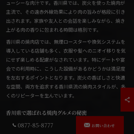
ューシーな肉汁です。香川県では、炭火を使った焼肉が
主流で、その遠赤外線効果により肉の旨みが格段に引き
出されます。家族や友人との会話を楽しみながら、焼き
上がる肉の香りに包まれる時間は格別です。
香川県の焼肉店では、無煙ロースターや換気システムを
導入している店舗も多く、衣服や髪へのニオイ移りを気
にせず楽しめる配慮がなされています。特にデートや宴
会での利用時に、こうした設備があるかどうかは満足度
を左右するポイントとなります。炭火の香ばしさと快適
な空間、両方を追求する香川県流の焼肉スタイルが、多
くのリピーターを生んでいます。
香川県で選ばれる焼肉グルメの秘密
香川県で焼肉が支持されている理由の一つは、黒毛和牛
0877-85-8777
お問い合わせ
や厳選されたホルモン、希少部位など、上質な素材を手