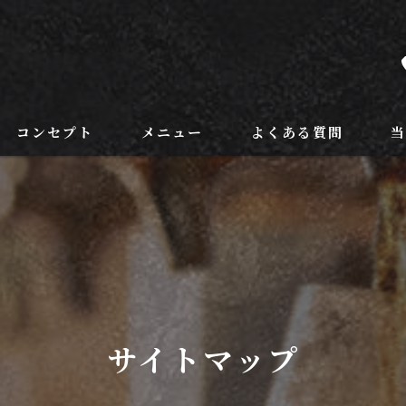
コンセプト
メニュー
よくある質問
フードメニュー
ラ
ドリンク
野
個
記
サイトマップ
飲