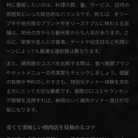
特に重視したいのは、料理の質、量、サービス、店内の
ト
雰囲気といった総合的なバランスです。例えば、オリー
香川県の安い焼肉を徹底比較で満喫
ブ牛や地元産のブランド牛をリーズナブルに味わえる店
香川の安い焼肉を比較して賢くディナー選
舗は、地元の方からも観光客からも人気があります。さ
び
らに、家族や友人との食事、デートや記念日など利用シ
安くて美味しい焼肉ディナーを探すポイン
ーンによっても最適な選択肢は異なります。
ト
また、焼肉屋のコスパを比較する際は、食べ放題プラン
焼肉チェーン店と個人店のコスパを比較検
やセットメニューの充実度もチェックしましょう。個室
証
の有無や予約のしやすさも、特別なディナー体験を求め
香川県内で安い焼肉屋を選ぶ際の注意点
る方にとって大切な要素です。実際の口コミやランキン
焼肉ディナーを安く楽しむための比較術
グ情報を活用すれば、納得のいく焼肉ディナー選びが可
デート利用にも最適な焼肉ディナー体験
能になります。
焼肉ディナーでデートを盛り上げる雰囲気
安くて美味しい焼肉店を見極めるコツ
作り