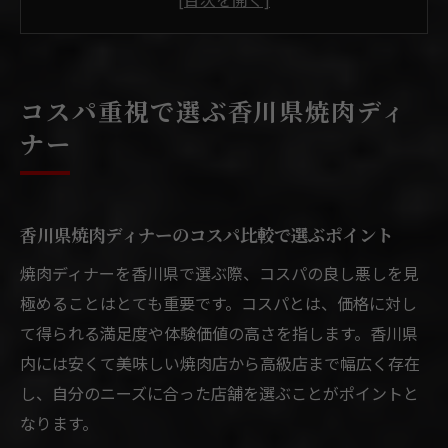
ランキングを活用した焼肉ディナーの選び
方
焼肉ディナーで満足度を高めるコスパ重視
コスパ重視で選ぶ香川県焼肉ディ
の視点
ナー
香川県焼肉屋のコスパ良い特徴を徹底解説
焼肉ディナーを個室で楽しむ香川の魅力
焼肉ディナーを個室で楽しむ利点と選び方
香川県焼肉ディナーのコスパ比較で選ぶポイント
香川県の個室焼肉で叶えるプライベートな
焼肉ディナーを香川県で選ぶ際、コスパの良し悪しを見
時間
極めることはとても重要です。コスパとは、価格に対し
個室あり焼肉ディナーが人気の理由と活用
て得られる満足度や体験価値の高さを指します。香川県
法
内には安くて美味しい焼肉店から高級店まで幅広く存在
香川県焼肉個室でゆったりディナーを満喫
し、自分のニーズに合った店舗を選ぶことがポイントと
するコツ
なります。
焼肉ディナー個室選びで注目したいポイン