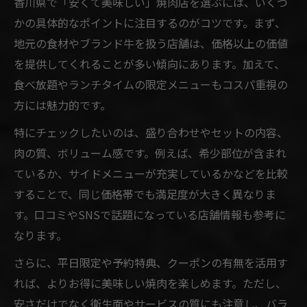
香川県で「安くて美味しい」焼肉店を選ぶには、いくつ
香川県焼肉個室デートにおすすめの選び方
かの具体的なポイントに注目するのがコツです。まず、
焼肉ディナーで印象に残るデートの工夫
地元の食材やブランド牛を扱う店舗は、価格以上の価値
デート向き焼肉店の特徴と選定ポイント
を提供してくれることが多い傾向にあります。加えて、
香川の焼肉ディナーで大人のデート体験を
食べ放題やランチタイムの限定メニューもコスパ重視の
演出
方には魅力的です。
高級感とリーズナブルを両立焼肉選び方
特にチェックしたいのは、盛り合わせやセットの内容、
香川で叶える高級感とコスパ両立の焼肉選
肉の質、ボリューム感です。例えば、希少部位が含まれ
び
ているか、サイドメニューが充実しているかなどを比較
焼肉ディナーで高級感を楽しむ秘訣と選び
することで、同じ価格帯でも満足度が大きく異なりま
方
す。口コミやSNSで話題になっている店舗情報も参考に
リーズナブルな価格で贅沢焼肉を味わう方
なります。
法
さらに、平日限定や予約特典、クーポンの有無を活用す
高級焼肉店とコスパ店の違いを徹底比較
れば、よりお得に美味しい焼肉を楽しめます。ただし、
焼肉ディナーで高級感と満足度を両立する
安さだけでなく衛生面やサービスの質にも注意し、バラ