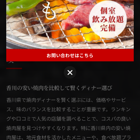
満足度アップの鍵です。衛生面や換気対策についても店
舗ごとの工夫があるので、安心して焼肉ディナーを楽し
むためにも事前リサーチをおすすめします。
香川県の安い焼肉を徹底比較で満
お問い合わせはこちら
喫
お問い合わせはこちら
香川の安い焼肉を比較して賢くディナー選び
香川県で焼肉ディナーを賢く選ぶには、価格やサービ
ス、味のバランスを比較することが重要です。ランキン
グや口コミで人気の店舗を調べることで、コスパの良い
焼肉屋を見つけやすくなります。特に香川県内の安い焼
肉屋は、地元食材を活かしたメニューや、食べ放題プラ