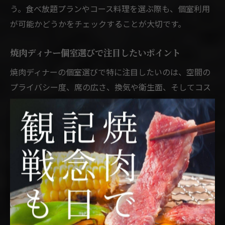
う。食べ放題プランやコース料理を選ぶ際も、個室利用
が可能かどうかをチェックすることが大切です。
焼肉ディナー個室選びで注目したいポイント
焼肉ディナーの個室選びで特に注目したいのは、空間の
プライバシー度、席の広さ、換気や衛生面、そしてコス
トパフォーマンスです。香川県の焼肉屋でも、完全個室
や仕切り付き半個室、掘りごたつ席など多彩なスタイル
がありますので、利用目的や人数に合わせて最適なタイ
プを選びましょう。
また、個室利用時の注意点としては、利用時間制限やチ
ャージ料の有無に気を付けること、予約時に希望条件を
しっかり伝えることが挙げられます。特に香川県では、
個室需要が高まっているため、早めの予約と事前確認が