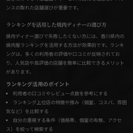
コツ
ンスの取れた店舗選びが重要です。
食べ放題も選択肢に入る香川の焼肉事情
香川県焼肉食べ放題ディナーの魅力と選択
ランキングを活用した焼肉ディナーの選び方
基準
焼肉ディナー選びで失敗したくない方には、香川県内の
焼肉食べ放題で満足度を高めるポイント解
焼肉屋ランキングを活用する方法が効果的です。ランキ
説
ングは、多くの利用者の評価や口コミが反映されてお
香川県で焼肉食べ放題を賢く選ぶ方法
り、人気店や高評価の店舗を簡単に比較できるメリット
があります。
焼肉ディナー食べ放題のメリットと注意点
家族利用にも最適な焼肉食べ放題の楽しみ
ランキング活用のポイント
方
利用者の口コミやレビュー点数を参考にする
ランキング上位店の特徴や強み（個室、コスパ、雰囲
気など）を比較する
自分の重視する条件（価格帯、個室の有無、アクセ
ス）を絞って検索する