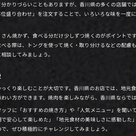
て分かりづらいこともありますが、香川県の多くの店舗で
焼肉の味を引き立てる香川県流食べ方の秘訣
部位盛り合わせ」を注文することで、いろいろな味を一度
焼肉をさらに美味しくする調味料と組み合わせ
香川県産焼肉を堪能する美味しさのポイント
くさん焼かず、食べる分だけ少しずつ焼くのがポイントで
焼肉の焼き加減とタイミングを極めるコツ
食べる際は、トングを使って焼く・取り分けるなどの配慮
に相談してみましょう。
説
ゆっくり楽しむことが大切です。香川県のお店では、地元
味わい方ができます。焼肉を楽しみながら、香川県ならで
タッフに「おすすめの焼き方」や「人気メニュー」を聞い
明で安心して楽しめた」「地元食材の美味しさに感動した
ので、ぜひ積極的にチャレンジしてみましょう。