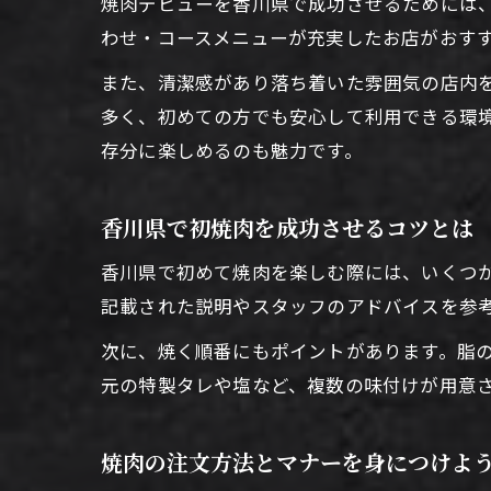
焼肉デビューを香川県で成功させるためには
わせ・コースメニューが充実したお店がおす
また、清潔感があり落ち着いた雰囲気の店内
多く、初めての方でも安心して利用できる環
存分に楽しめるのも魅力です。
香川県で初焼肉を成功させるコツとは
香川県で初めて焼肉を楽しむ際には、いくつ
記載された説明やスタッフのアドバイスを参
次に、焼く順番にもポイントがあります。脂
元の特製タレや塩など、複数の味付けが用意
焼肉の注文方法とマナーを身につけよ