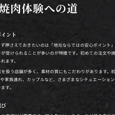
香川県で焼肉を満喫する秘訣を伝授
焼肉体験への道
香川県産焼肉の魅力を最大限に味わう方法
焼肉をもっと美味しく楽しむための工夫
香川県で焼肉を堪能する食べ進め方のコツ
ポイント
焼肉初心者におすすめの部位と味わい方
まず押さえておきたいのは「地元ならではの安心ポイント
焼肉を香川県で満喫するための選び方
トが受けられることが多いのが特徴です。初めての注文や
焼肉初心者が選ぶべき香川県の魅力
られます。
焼肉初心者でも安心な香川県産食材の魅力
菜を扱う店舗が多く、素材の質にもこだわりがあります。
焼肉で注目したい香川県のおすすめポイント
プや家族連れ、カップルなど、さまざまなシチュエーショ
初めて焼肉に挑戦するなら知っておきたい特徴
せます。
香川県ならではの焼肉メニューの楽しみ方
焼肉が初めての方に伝えたい香川県の良さ
選び
香川県産焼肉を楽しむための基本ルール