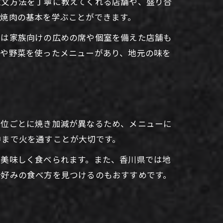
注文方法を丁寧に教えてくれる店舗や、盛り合
焼肉の基本を学ぶことができます。
には家族向けの広めの席や個室を備えた店舗も
牛や野菜を使ったメニューがあり、地元の味を
部位ごとに焼き加減が異なるため、メニューに
中まで火を通すことが大切です。
で美味しく食べられます。また、香川県では地
分好みの食べ方を見つけるのもおすすめです。