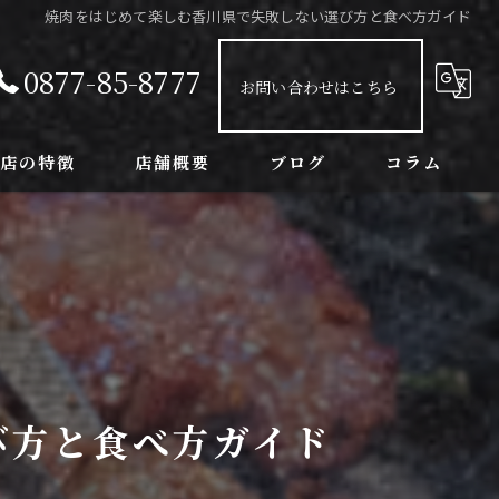
焼肉をはじめて楽しむ香川県で失敗しない選び方と食べ方ガイド
0877-85-8777
お問い合わせはこちら
当店の特徴
店舗概要
ブログ
コラム
ンチ
球観戦
室
念日
び方と食べ方ガイド
み放題