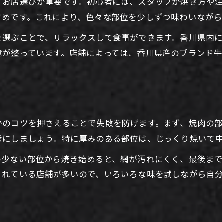
、お店選びが重要です。初心者には、スタッフが焼き方や
焼肉を美味しく味わうための基本ルール
すめです。これにより、色々な部位を少しずつ味わいながら
香川県産焼肉の楽しみ方とマナーの基本
を選ぶことで、リラックスして食事ができます。香川県内
焼肉初心者が守りたい食べ方のポイント
境が整っています。店舗によっては、香川県産のブランド
香川県焼肉で押さえるべき順番とコツ
焼肉体験がより楽しくなるマナーの解説
迷わない焼肉デビューに役立つポイント
焼肉デビューで迷わない香川県流の選び方
かのコツを押さえることで失敗を防げます。まず、焼肉の
焼肉初心者の不安を解消するポイントまとめ
お問い合わせはこちら
お問い合わせはこちら
考にしましょう。特に厚みのある部位は、じっくり焼いて
焼肉を初めて楽しむ際に役立つアドバイス
の少ない部位から焼き始めると、網が汚れにくく、最後ま
香川県で焼肉デビューを満喫する秘訣紹介
されている店舗が多いので、いろいろな味を試しながら自
焼肉を安心して始めるためのチェックリスト
焼肉を香川県で美味しく味わうコツ
う
焼肉を香川県で美味しく楽しむための技