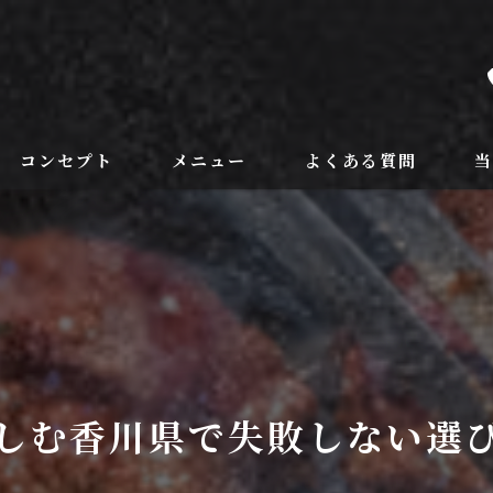
コンセプト
メニュー
よくある質問
フードメニュー
ラ
ドリンク
野
個
記
しむ香川県で失敗しない選
飲