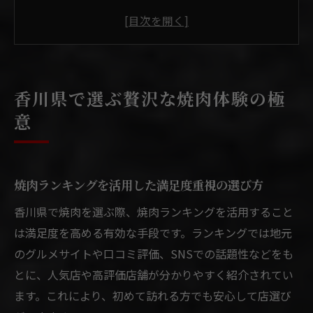
希少部位も味わえる香川県焼肉の贅沢な魅
力
焼肉体験を左右する個室空間の選び方ポイ
ント
香川県で選ぶ贅沢な焼肉体験の極
精肉店直営で楽しむ香川流焼肉の新しい発
意
見
高級焼肉の特徴と上質な香川県体験のコツ
焼肉愛好家が満喫する香川流セレクト術
焼肉ランキングを活用した満足度重視の選び方
焼肉好きが選ぶ香川県の注目セレクト基準
香川県で焼肉を選ぶ際、焼肉ランキングを活用すること
焼肉の部位選びで極上体験を実現するコツ
は満足度を高める有効な手段です。ランキングでは地元
ランキング活用で見極める焼肉店の選択眼
のグルメサイトや口コミ評価、SNSでの話題性などをも
香川県独自の焼肉スタイルを楽しむ方法
とに、人気店や高評価店舗が分かりやすく紹介されてい
焼肉愛好家が語る個室の重要性と使い方
ます。これにより、初めて訪れる方でも安心して店選び
落ち着いた空間で味わう焼肉の新定番