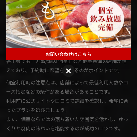
焼肉愛好家が語る個室の重要性と使い方
焼肉愛好家の間で個室は非常に高い人気を誇ります。そ
の理由は、プライベートな空間でゆったりと会話や食事
が楽しめるため、家族の記念日や接待、友人との特別な
集まりに最適だからです。
お問い合わせはこちら
香川県でも「丸亀/焼肉 個室」など個室完備の店舗が増
お問い合わせはこちら
えており、予約時に希望を伝えるのがポイントです。
個室利用時の注意点は、店舗によって最低利用人数やコ
ース指定などの条件がある場合があることです。
利用前に公式サイトや口コミで詳細を確認し、希望に合
ったプランを選びましょう。
また、個室ならではの落ち着いた雰囲気を活かし、ゆっ
くりと焼肉の味わいを堪能するのが成功のコツです。