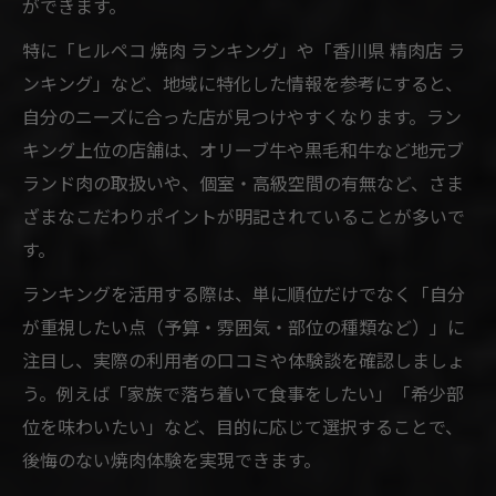
ができます。
焼肉と個室空間で叶える上質なひととき
特に「ヒルペコ 焼肉 ランキング」や「香川県 精肉店 ラ
焼肉体験を彩る落ち着いた雰囲気の選び方
ンキング」など、地域に特化した情報を参考にすると、
個室付き焼肉店が支持される理由を解説
自分のニーズに合った店が見つけやすくなります。ラン
キング上位の店舗は、オリーブ牛や黒毛和牛など地元ブ
焼肉をゆったり楽しむ香川県流の工夫
ランド肉の取扱いや、個室・高級空間の有無など、さま
ランキングで話題の焼肉個室の特徴とは
ざまなこだわりポイントが明記されていることが多いで
香川の精肉店品質が生む絶品焼肉体験
す。
精肉店直営焼肉で味わう新鮮な部位の魅力
ランキングを活用する際は、単に順位だけでなく「自分
焼肉の美味しさを左右する精肉店選びの極
が重視したい点（予算・雰囲気・部位の種類など）」に
意
注目し、実際の利用者の口コミや体験談を確認しましょ
香川県焼肉ランキングに見る精肉店の実力
う。例えば「家族で落ち着いて食事をしたい」「希少部
焼肉体験を変える品質重視の選び方とは
位を味わいたい」など、目的に応じて選択することで、
香川発焼肉のなかむら系列の注目ポイント
後悔のない焼肉体験を実現できます。
手頃な価格で楽しむ焼肉の魅力まとめ