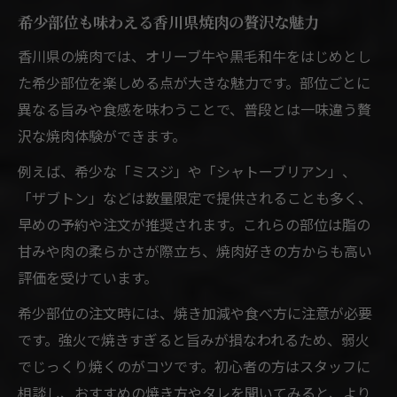
希少部位も味わえる香川県焼肉の贅沢な魅力
安くて美味しい焼肉屋さんを選ぶ基準
焼肉ランキングで見つけるコスパ店の特徴
香川県の焼肉では、オリーブ牛や黒毛和牛をはじめとし
手頃な価格で叶う香川県焼肉体験の工夫
た希少部位を楽しめる点が大きな魅力です。部位ごとに
異なる旨みや食感を味わうことで、普段とは一味違う贅
焼肉の魅力を最大限に引き出す節約術
沢な焼肉体験ができます。
一人焼肉専門店で気軽に楽しむポイント
例えば、希少な「ミスジ」や「シャトーブリアン」、
焼肉セレクトで叶える特別なひととき
「ザブトン」などは数量限定で提供されることも多く、
焼肉で家族や仲間と過ごす記念日の楽しみ
早めの予約や注文が推奨されます。これらの部位は脂の
方
甘みや肉の柔らかさが際立ち、焼肉好きの方からも高い
ランキング上位店で体験する特別な焼肉時
評価を受けています。
間
希少部位の注文時には、焼き加減や食べ方に注意が必要
焼肉セレクト術で叶うワンランク上の満足
です。強火で焼きすぎると旨みが損なわれるため、弱火
感
でじっくり焼くのがコツです。初心者の方はスタッフに
個室焼肉店で演出する思い出作りのポイン
相談し、おすすめの焼き方やタレを聞いてみると、より