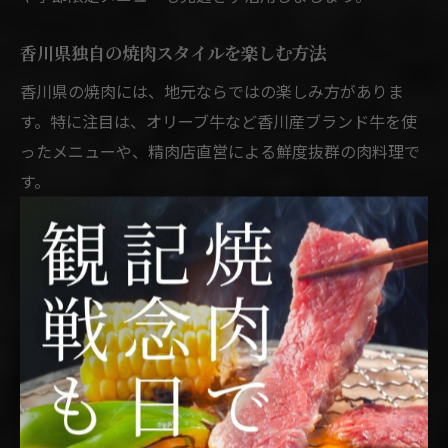
香川県独自の焼肉スタイルを楽しむ方法
香川県の焼肉には、地元ならではの楽しみ方がありま
す。特に注目は、オリーブ牛など香川産ブランド牛を使
ったメニューや、精肉店直営による鮮度抜群の肉料理で
す。
また、瀬戸内の新鮮な野菜や魚介と焼肉を組み合わせる
コースも人気で、季節ごとの地産地消を体験できます。
さらに、香川県では小規模店舗やカウンター席、一人焼
肉専門店など、多様なスタイルが浸透しています。
地元客の口コミを参考に、「焼肉 中村 香川 県」や「焼
肉 のなかむら」など話題の店を巡るのもおすすめです。
初めての方は、店員におすすめの食べ方やペアリングを
相談し、香川独自の焼肉文化を深く味わいましょう。