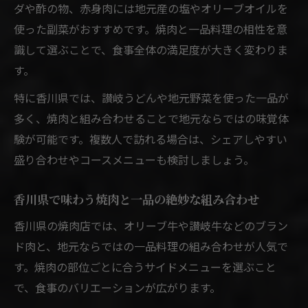
ダや酢の物、赤身肉には地元産の塩やオリーブオイルを
コスパ重視の焼肉店選びで失敗しない方法
使った副菜がおすすめです。焼肉と一品料理の相性を意
焼肉でコスパを高める一品料理の選び方
識して選ぶことで、食事全体の満足度が大きく変わりま
焼肉のコストパフォーマンスを比較する視
す。
点
特に香川県では、讃岐うどんや地元野菜を使った一品が
一品料理が引き立つ焼肉の楽しみ方
多く、焼肉と組み合わせることで地元ならではの味覚体
焼肉と一品料理のベストな組み合わせ方
験が可能です。複数人で訪れる場合は、シェアしやすい
焼肉に合う一品料理の選び方を伝授
盛り合わせやコースメニューも検討しましょう。
焼肉の合間に楽しむ一品料理の魅力
焼肉と一品料理の味わい方を工夫しよう
香川県で味わう焼肉と一品の絶妙な組み合わせ
焼肉専門店で一品料理をもっと楽しむ方法
香川県の焼肉店では、オリーブ牛や讃岐牛などのブラン
地元香川で焼肉を選ぶポイントとは
ド肉と、地元ならではの一品料理の組み合わせが人気で
焼肉店選びで注目すべき香川ならではの基
す。焼肉の部位ごとに合うサイドメニューを選ぶこと
準
で、食事のバリエーションが広がります。
焼肉の質と一品料理で選ぶお店のポイント