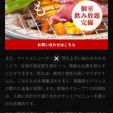
焼肉をコスパ良く楽しむためには、まず自分の食べたい
部位や量を明確にすることが重要です。特に香川県はブ
ランド牛や多彩な一品料理が揃うため、予算と満足度の
バランスを意識しましょう。地元の焼肉店では、セット
メニューや期間限定のお得なコースが提供されている場
合も多く、これらを活用することでコストを抑えながら
お問い合わせはこちら
質の高い肉を味わえます。
お問い合わせはこちら
また、サイドメニューや一品料理を上手に組み合わせる
ことで、全体の満足度を高めつつ、無駄な出費を減らす
ことができます。例えば、焼肉と相性の良いサラダやナ
ムル、ごはんものを適量注文すると、満腹感とバランス
の取れた食事が実現します。家族やグループでの利用時
は、人数に合わせた盛り合わせやシェアメニューを選ぶ
のも効果的です。