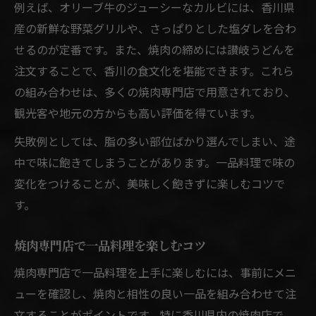
例えば、オリーブ牛のジューシーなカルビには、香川県
焼肉と一品料理を楽しむための店選びのコ
産の新鮮な野菜グリルや、さっぱりとした塩ダレを合わ
ツ
せるのが定番です。また、焼肉の締めには讃岐うどんを
焼肉の美味しさを左右するお店選びの工夫
注文することで、香川の食文化を堪能できます。これら
の組み合わせは、多くの焼肉専門店で用意されており、
焼肉選びで香川県ならではの魅力を発見
観光客や地元の方からも高い評価を得ています。
焼肉体験で味わう香川食文化の魅力
焼肉を通じて知る香川食文化の奥深さ
失敗例としては、脂の多い部位ばかり選んでしまい、途
中で味に飽きてしまうことがあります。一品料理で味の
焼肉と一品料理で体感する地元グルメの魅
変化をつけることが、美味しく飽きずに楽しむコツで
力
す。
焼肉体験が広げる香川ならではの食の楽し
み
焼肉専門店で一品料理を楽しむコツ
焼肉をきっかけに香川食文化を再発見
焼肉専門店で一品料理を上手に楽しむには、事前にメニ
焼肉と地域食材が織りなす香川の味わい
ューを確認し、焼肉と相性の良い一品を組み合わせて注
文することがポイントです。特に香川県内の焼肉店で