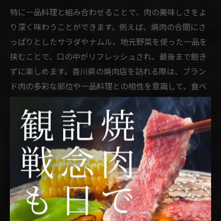
特に一品料理と組み合わせることで、肉の美味しさをよ
り深く味わうことができます。例えば、焼肉の合間にさ
っぱりとしたサラダやナムル、地元野菜を使った一品を
挟むことで、口の中がリフレッシュされ、最後まで飽き
ずに楽しめます。香川県の焼肉店を訪れる際は、ブラン
ド肉の多彩な部位や一品料理との相性を意識して、食べ
比べるのがおすすめです。
コスパ重視なら焼肉で満足度アッ
プ
焼肉をコスパ良く楽しむための工夫とは