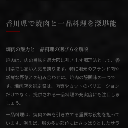
焼肉をより美味しくする一品料理の楽しみ
方
香川県で焼肉と一品料理を深堪能
焼肉と相性抜群な香川県の一品料理とは
焼肉好きが語る香川ブランド肉の実力
焼肉で堪能する香川ブランド肉の特徴とは
焼肉の魅力と一品料理の選び方を解説
焼肉で味わうオリーブ牛の魅力を徹底解説
焼肉は、肉の旨味を最大限に引き出す調理法として、香
焼肉で人気のブランド肉を見極める方法
川県でも高い人気を誇ります。特に地元のブランド肉や
焼肉店でブランド肉を選ぶメリット
新鮮な野菜との組み合わせは、焼肉の醍醐味の一つで
焼肉で知る香川県産ブランド肉の深い味わ
す。焼肉店を選ぶ際は、肉質やカットのバリエーション
い
だけでなく、提供される一品料理の充実度にも注目しま
コスパ重視なら焼肉で満足度アップ
しょう。
焼肉をコスパ良く楽しむための工夫とは
一品料理は、焼肉の味を引き立てる重要な役割を担って
焼肉食べ放題を賢く選ぶコツを紹介
います。例えば、脂の多い部位にはさっぱりとしたサラ