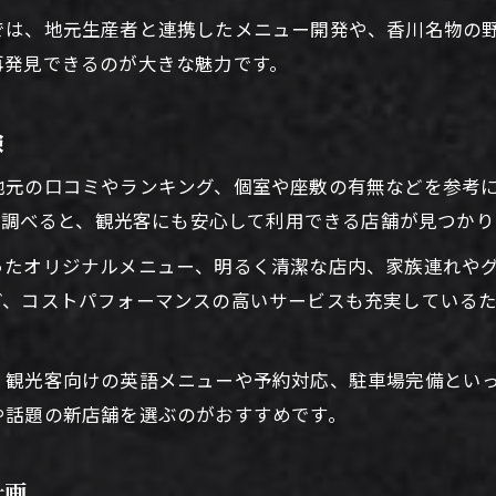
観光後に個室で焼肉を楽しむメリットとは
では、地元生産者と連携したメニュー開発や、香川名物の
再発見できるのが大きな魅力です。
焼肉個室が叶えるプライベートな旅体験
家族や友人と楽しむ個室焼肉のおすすめ
験
香川県観光で個室焼肉を選ぶ理由と魅力
地元の口コミやランキング、個室や座敷の有無などを参考に
どで調べると、観光客にも安心して利用できる店舗が見つかり
ったオリジナルメニュー、明るく清潔な店内、家族連れや
ど、コストパフォーマンスの高いサービスも充実している
、観光客向けの英語メニューや予約対応、駐車場完備とい
や話題の新店舗を選ぶのがおすすめです。
計画