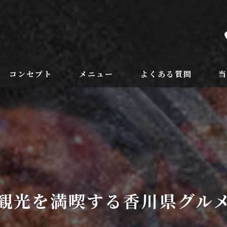
コンセプト
メニュー
よくある質問
フードメニュー
ラ
ドリンク
野
個
記
観光を満喫する香川県グル
飲