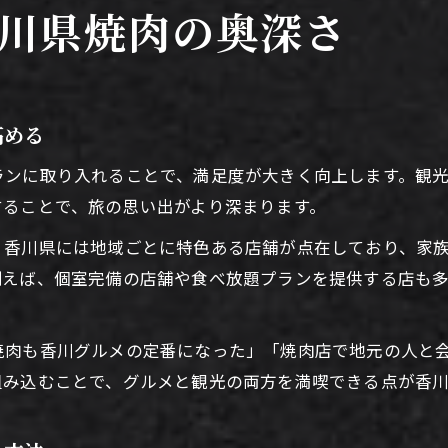
焼肉を通じた香川県グルメ旅の醍醐味
川県焼肉の奥深さ
焼肉で味わう香川県グルメの奥深さを解説
観光と焼肉が調和するグルメ旅の楽しみ方
焼肉屋選びが香川県の食の魅力を左右する
高める
焼肉と観光スポット巡りの絶妙なプラン術
ランに取り入れることで、満足度が大きく向上します。観
焼肉で香川県ならではの食体験を満喫
することで、旅の思い出がより深まります。
観光も焼肉も満喫する秘訣を伝授
、香川県には地域ごとに特色ある店舗が点在しており、家
焼肉と観光を両立するプランニングのコツ
例えば、個室完備の店舗や食べ放題プランを提供する店も
香川県焼肉屋ランキングから選ぶ楽しみ方
焼肉を活用した観光スケジュールの立て方
焼肉も香川グルメの定番になった」「焼肉店で地元の人と
焼肉と観光のバランスが充実旅の鍵になる
組み込むことで、グルメと観光の両方を満喫できる点が香
焼肉好き必見の香川県観光モデルコース
地元の味を訪れるなら焼肉体験が必須