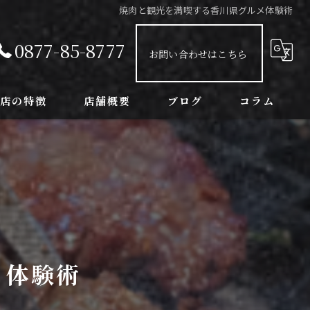
焼肉と観光を満喫する香川県グルメ体験術
0877-85-8777
お問い合わせはこちら
当店の特徴
店舗概要
ブログ
コラム
ンチ
球観戦
室
念日
メ体験術
み放題