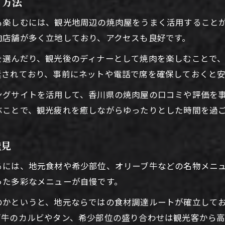
う方法
香川県の地元焼肉が観光の思い出を彩る
も楽しむには、観光地周辺の焼肉屋をうまく活用すること
焼肉で堪能する地元食材の新たな魅力発見
肉店舗が多く立地しており、アクセスも良好です。
焼肉体験が地元グルメ旅の醍醐味となる理由
を選んだり、観光後のディナーとして焼肉を楽しむことで
観光で訪れたい焼肉屋の特徴と選び方
奨されており、事前にネットや電話で席を確保しておくと安
焼肉で知る香川県の伝統と食文化の魅力
ングサイトを活用して、香川県の焼肉屋の口コミや評価を
安く美味しい焼肉で香川県観光を充実
ぶことで、観光疲れを癒しながらゆったりとした時間を過
焼肉食べ放題で香川県観光グルメを満喫
安くて美味しい焼肉で観光の満足度アップ
お問い合わせはこちら
お問い合わせはこちら
発見
リーズナブルな焼肉屋を旅の途中で活用
るには、地元食材や希少部位、オリーブ牛などの名物メニ
焼肉ランチでお得に香川県観光を楽しむ
った多彩なメニューが自慢です。
香川県観光中にコスパ抜群の焼肉を選ぶ
個室で味わう焼肉と観光の贅沢時間
のかというと、地元ならではの食材調達ルートが確立して
ブ牛のカルビやタン、希少部位の盛り合わせは観光客から高
個室焼肉で香川県観光の特別なひとときを