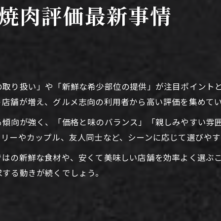
焼肉を美味しく味わう評価ポイント解説
焼肉評価最新事情
焼肉の味を決める評価ポイント総覧
香川県産ブランド牛の評価と特徴
肉質・鮮度が焼肉評価に与える影響
焼肉のタレや部位別評価の見方
の取り扱い」や「新鮮な希少部位の提供」が注目ポイント
焼肉店の雰囲気やサービスも評価軸
う店舗が増え、グルメ志向の利用者から高い評価を集めて
コスパ重視で選ぶ香川県の焼肉体験
る傾向が強く、「価格と味のバランス」「親しみやすい雰
コスパ重視で焼肉を選ぶ際の評価法
ミリーやカップル、友人同士など、シーンに応じて選びやす
香川県焼肉の安くて美味しい体験術
ではの新鮮な食材や、安くて美味しい店舗を効率よく選ぶ
食べ放題焼肉のコスパ評価を探る
求する動きが続くでしょう。
ランチ焼肉のコストパフォーマンス
コスパに優れた焼肉店の見極め方
個室あり焼肉が叶える特別な空間とは