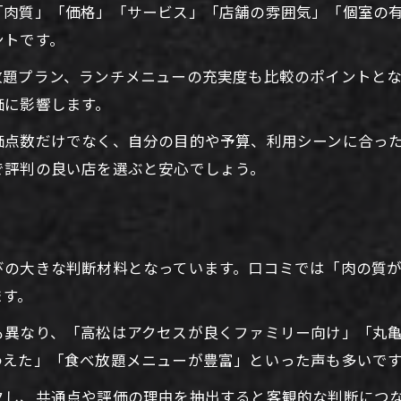
「肉質」「価格」「サービス」「店舗の雰囲気」「個室の
焼肉評価で注目の個室空間の魅力
ントです。
香川県焼肉個室のサービス評価解説
放題プラン、ランチメニューの充実度も比較のポイントと
プライベート重視の焼肉体験の選び方
価に影響します。
焼肉評価に影響する個室の快適さ
個室焼肉で叶える特別な時間の過ごし方
価点数だけでなく、自分の目的や予算、利用シーンに合っ
で評判の良い店を選ぶと安心でしょう。
ランチや食べ放題焼肉の魅力を徹底分析
焼肉ランチの評価ポイントと満足度
香川県食べ放題焼肉のコスパ解説
お問い合わせはこちら
お問い合わせはこちら
焼肉評価で選ぶ食べ放題の楽しみ方
びの大きな判断材料となっています。口コミでは「肉の質
ます。
ランチ焼肉の美味しさとコスパ比較
安くて美味しい焼肉ランチ体験談
も異なり、「高松はアクセスが良くファミリー向け」「丸
香川県で家族に人気の焼肉スタイル発見
わえた」「食べ放題メニューが豊富」といった声も多いで
家族で楽しむ焼肉の評価基準を解説
クし、共通点や評価の理由を抽出すると客観的な判断につ