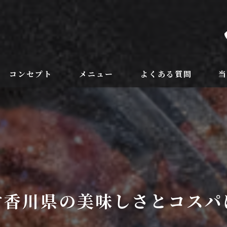
コンセプト
メニュー
よくある質問
フードメニュー
ラ
ドリンク
野
個
記
す香川県の美味しさとコスパ
飲