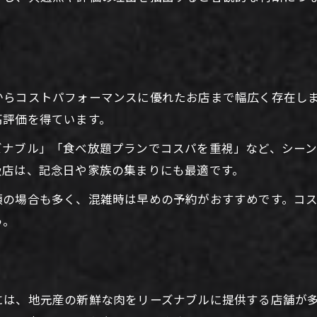
香川県焼肉店の家族向けサービス評価
子連れでも安心の焼肉空間と評価
家族利用で人気の焼肉メニュー傾向
焼肉評価にみる家族連れの満足ポイント
からコストパフォーマンスに優れたお店まで幅広く存在し
高評価を得ています。
ズナブル」「食べ放題プランでコスパを重視」など、シー
級店は、記念日や家族の集まりにも最適です。
須の場合も多く、混雑時は早めの予約がおすすめです。コ
う。
には、地元産の新鮮な肉をリーズナブルに提供する店舗が