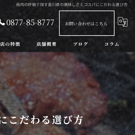
焼肉の評価で探す香川県の美味しさとコスパにこだわる選び方
0877-85-8777
お問い合わせはこちら
当店の特徴
店舗概要
ブログ
コラム
ンチ
球観戦
室
念日
にこだわる選び方
み放題