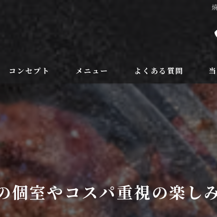
コンセプト
メニュー
よくある質問
フードメニュー
ラ
ドリンク
野
個
記
の個室やコスパ重視の楽し
飲