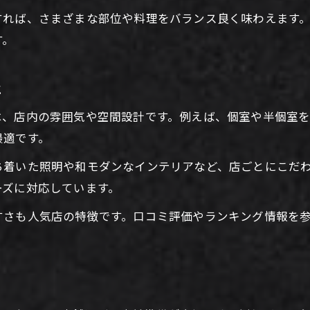
焼肉ディナーを家族で楽しむための工夫
すれば、さまざまな部位や料理をバランス良く味わえます
友人と焼肉ディナーを満喫するポイント
す。
焼肉ディナーで人数に応じた席選びのコツ
焼肉ディナーで盛り上がるシーンを演出
は
焼肉ディナー堪能のための事前予約の重要性
は、店内の雰囲気や空間設計です。例えば、個室や半個室
最適です。
ち着いた照明や和モダンなインテリアなど、店ごとにこだ
ーズに対応しています。
すさも人気店の特徴です。口コミ評価やランキング情報を