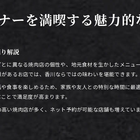
焼肉ディナーで特別な夜を過ごすコツ
個室利用で叶う焼肉ディナーの極上体験
ナーを満喫する魅力的
焼肉ディナーで個室を選ぶべき理由を解説
香川県の焼肉個室で味わうプライベート時間
デートや家族利用に最適な焼肉個室の魅力
掘り解説
焼肉個室で叶える落ち着いたディナー体験
ごとに異なる焼肉店の個性や、地元食材を生かしたメニュ
焼肉ディナー個室予約のコツと注意点
供があるお店では、香川ならではの味わいを堪能できます
落ち着いた空間で楽しむ焼肉ディナーの選び方
話や食事を楽しめるため、家族や友人との特別な時間に最
焼肉ディナーで重視したい落ち着き空間の選択
ぶことで満足度が高まります。
雰囲気抜群な焼肉店で過ごす大人の時間
の高い焼肉店が多く、ネット予約が可能な店舗も増えてい
焼肉ディナーで空間づくりを楽しむポイント
焼肉ディナーで静かな店内を選ぶメリット
香川県焼肉店で空間と味を両立させるコツ