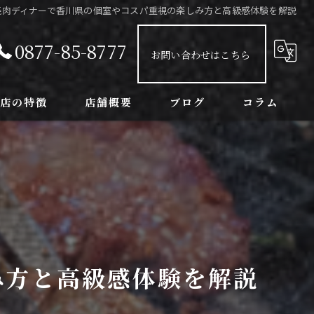
焼肉ディナーで香川県の個室やコスパ重視の楽しみ方と高級感体験を解説
0877-85-8777
お問い合わせはこちら
当店の特徴
店舗概要
ブログ
コラム
ンチ
球観戦
室
念日
み方と高級感体験を解説
み放題