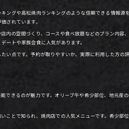
ト
コスパ重視派におすすめの焼肉ディナー術
ンキングや高松焼肉ランキングのような信頼できる情報源
焼肉ディナーを安く美味しく楽しむ秘訣
評価されています。
コスパ重視焼肉ディナー店の選び方とは
や店内の空間づくり、コースや食べ放題などのプラン内容
食べ放題焼肉ディナーで満足度アップ
、デートや家族会食に人気があります。
香川県の焼肉ディナーチェーン店活用術
焼肉ディナーでコスパを最大化するコツ
したい点です。予約が取りやすいか、実際に利用した方の
高級感あふれる焼肉時間を過ごすコツ
焼肉ディナーで高級感を演出するポイント
お問い合わせはこちら
お問い合わせはこちら
香川県で味わう贅沢焼肉ディナーの魅力
高級焼肉ディナーの雰囲気を楽しむ方法
堪能できるのが魅力です。オリーブ牛や希少部位、地元産
。
焼肉ディナーで上質な空間を選ぶ基準
焼肉ディナー高級体験のための下調べ術
強いことで知られ、焼肉店での人気メニューです。希少部
家族や友人と焼肉を堪能するためのポイント