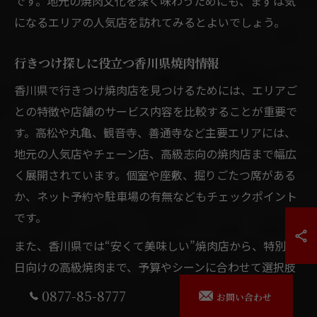
です。地元の焼肉文化を深く味わうためにも、まずは気
になるエリアの人気店を訪れてみるとよいでしょう。
行きつけ探しに役立つ香川県焼肉情報
香川県で行きつけ焼肉店を見つけるためには、エリアご
との特徴や店舗のサービス内容を比較することが重要で
す。高松や丸亀、観音寺、善通寺など主要エリアには、
地元の人気店やチェーン店、高級志向の焼肉店まで幅広
く展開されています。個室や座敷、掘りごたつ席がある
か、ネット予約や駐車場の有無などもチェックポイント
です。
また、香川県では“安くて美味しい”焼肉店から、特別な
日向けの高級焼肉まで、予算やシーンに合わせて選択肢
が豊富です。焼肉食べ放題やランチサービス、希少部位
0877-85-8777
お問い合わせ
の提供、口コミでの評価など、各店舗の特徴を比較しな