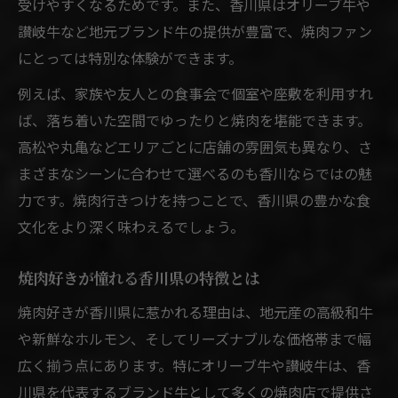
受けやすくなるためです。また、香川県はオリーブ牛や
焼肉行きつけ巡りで広がる香川の味覚
讃岐牛など地元ブランド牛の提供が豊富で、焼肉ファン
香川県焼肉ならではのおすすめポイント
にとっては特別な体験ができます。
焼肉で味わう香川県の魅力的な一日
例えば、家族や友人との食事会で個室や座敷を利用すれ
香川県でお気に入り焼肉を見つけるコツ
ば、落ち着いた空間でゆったりと焼肉を堪能できます。
焼肉行きつけ選びで押さえたい香川のコツ
高松や丸亀などエリアごとに店舗の雰囲気も異なり、さ
香川県のお気に入り焼肉店発見のヒント
まざまなシーンに合わせて選べるのも香川ならではの魅
焼肉の行きつけを見つける香川県流ポイン
力です。焼肉行きつけを持つことで、香川県の豊かな食
ト
文化をより深く味わえるでしょう。
香川県で焼肉を選ぶ際の注目チェック項目
焼肉好きが憧れる香川県の特徴とは
地元で評判の焼肉店を見極める方法
焼肉好きが共感する香川流の行きつけ探し
焼肉好きが香川県に惹かれる理由は、地元産の高級和牛
や新鮮なホルモン、そしてリーズナブルな価格帯まで幅
焼肉好きが納得の香川県流行きつけ探し
広く揃う点にあります。特にオリーブ牛や讃岐牛は、香
香川県で焼肉行きつけを探す楽しみ方
川県を代表するブランド牛として多くの焼肉店で提供さ