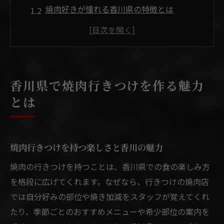
焼肉好きが憧れる香川県の特徴とは
香川県の焼肉は行きつけ選びが醍醐味
香川で味わう焼肉行きつけ体験の価値
焼肉行きつけで広がる香川の食文化
地元の焼肉文化が光る香川グルメ体験
香川県で焼肉行きつけを作る魅力
焼肉と香川県のグルメ文化の深い関係
とは
香川県ならではの焼肉体験に注目
地元食材で味わう焼肉の新しい楽しみ方
焼肉文化が息づく香川グルメの魅力
焼肉行きつけを持つ楽しさと香川の魅力
行きつけで味わう香川県流焼肉の真髄
焼肉の行きつけを持つことは、香川県での食の楽しみ方
焼肉を堪能したい人必見の香川県の楽しみ方
を格段に広げてくれます。なぜなら、行きつけの焼肉店
焼肉好きが香川県で満足する楽しみ方
では自分好みの部位や焼き加減をスタッフが覚えてくれ
たり、季節ごとのおすすめメニューや希少部位の案内を
香川県で焼肉を堪能するベストな方法