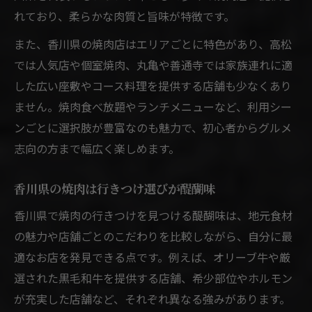
焼肉好きを魅了する香川ならではの視点
れており、柔らかな肉質と旨味が特徴です。
行きつけ探しに役立つ香川県焼肉情報
また、香川県の焼肉店はエリアごとに特色があり、高松
焼肉愛好家が選ぶ香川の注目ポイント
では人気店や個室焼肉、丸亀や善通寺では家族連れに適
家族も満足できる香川県焼肉の選び方
した広い座敷やコース料理を提供する店舗も少なくあり
家族で焼肉行きつけを選ぶ香川県流のコツ
ません。焼肉食べ放題やランチメニューなど、利用シー
香川県で家族が楽しめる焼肉の魅力
ンごとに選択肢が豊富なのも魅力で、初心者からグルメ
焼肉行きつけの条件と香川県のおすすめ
志向の方まで幅広く楽しめます。
家族みんなで満喫できる焼肉選び
香川県の焼肉は行きつけ選びが醍醐味
焼肉好き家族に嬉しい香川県の選択肢
香川県で焼肉の行きつけを見つける醍醐味は、地元食材
の魅力や店舗ごとのこだわりを比較しながら、自分に最
適なお店を発見できる点です。例えば、オリーブ牛や厳
選された黒毛和牛を提供する店舗、希少部位やホルモン
が充実した店舗など、それぞれ異なる強みがあります。