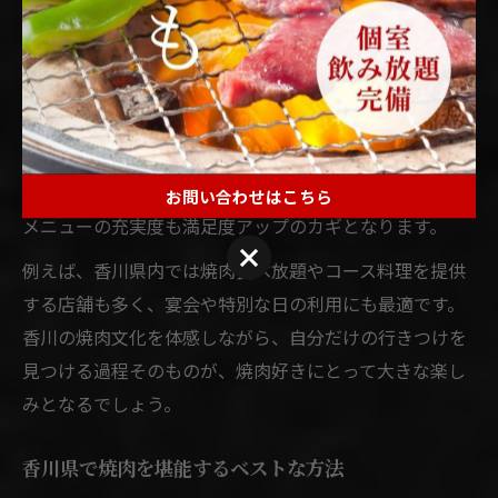
です。
具体的には、人気店の口コミや高松・丸亀などのエリア
ごとのランキングを参考にしながら、自分の好みに合う
店舗を探してみるのがポイントです。リーズナブルな価
格設定や、個室・座敷といった空間の工夫も重要な比較
ポイントとなります。さらに、希少部位やホルモンなど
お問い合わせはこちら
メニューの充実度も満足度アップのカギとなります。
お問い合わせはこちら
例えば、香川県内では焼肉食べ放題やコース料理を提供
する店舗も多く、宴会や特別な日の利用にも最適です。
香川の焼肉文化を体感しながら、自分だけの行きつけを
見つける過程そのものが、焼肉好きにとって大きな楽し
みとなるでしょう。
香川県で焼肉を堪能するベストな方法