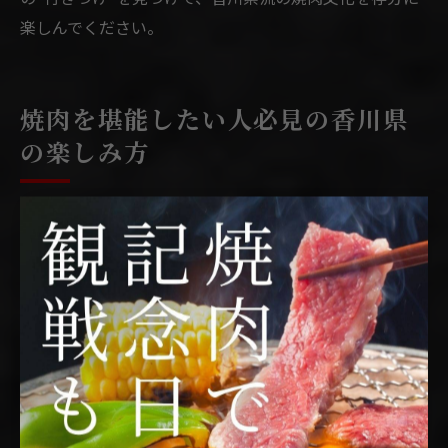
楽しんでください。
焼肉を堪能したい人必見の香川県
の楽しみ方
焼肉好きが香川県で満足する楽しみ方
焼肉好きなら、香川県での焼肉体験には特別な楽しみ方
が存在します。地元ならではのオリーブ牛や讃岐牛とい
ったブランド肉を堪能できる店舗が多く、食材の質や提
供方法にこだわる店も目立ちます。焼肉を囲んで家族や
友人と過ごす時間はもちろん、一人焼肉や個室焼肉な
ど、多彩なシーンに合わせて選べるのも香川焼肉の魅力