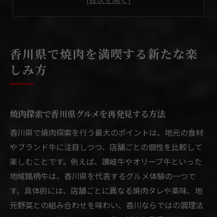
友人や家族で楽しむ焼肉の新提案
香川県焼肉の雰囲気や空間を楽しむコツ
焼肉探索がもっと充実する香川県の魅力
香川県で焼肉を満喫する新たな楽
焼肉専門店で発見する香川県の個性
しみ方
香川県焼肉が美味しい理由と特徴を解説
焼肉と新鮮野菜の組み合わせを楽しむ
焼肉探索で見つかる隠れた人気ポイント
焼肉探索で香川県グルメを再発見する方法
香川県焼肉体験が旅行の思い出になる理由
香川県で焼肉探索を行う最大のポイントは、地元の食材
一人焼肉を香川県で気軽に味わうコツ
やブランド牛に注目しつつ、店舗ごとの個性を比較して
焼肉専門店で一人焼肉を満喫する方法
楽しむことです。例えば、讃岐牛やオリーブ牛といった
地域銘柄牛は、香川県を代表するグルメ体験の一つで
香川県で一人焼肉が人気の理由を探る
す。具体的には、店舗ごとに異なる焼肉タレや薬味、地
一人でも入りやすい焼肉店の選び方
元野菜との組み合わせを味わい、香川ならではの調理法
カウンター席で焼肉を楽しむポイント