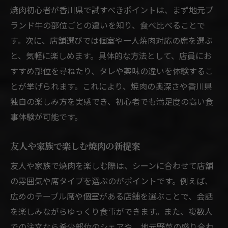
個室利用で焼肉時間をゆったり楽しむ方法
焼肉初心者が香川県で試すべきポイントは、まず地元ブ
焼肉店の個室で過ごす贅沢な時間
ランド牛の部位ごとの違いを知り、食べ比べることで
す。次に、店舗選びでは個室や一人焼肉対応の席を選ぶ
香川県で個室焼肉を楽しむメリット
と、気軽に楽しめます。具体的な方法として、店員にお
焼肉個室利用でリラックスできる理由
すすめ部位を尋ねたり、タレや薬味の違いを体験するこ
友人や家族と個室焼肉を満喫するコツ
とが挙げられます。これにより、焼肉の奥深さや香川県
焼肉探索で個室選びを失敗しない方法
独自の楽しみ方を実感でき、初心者でも満足度の高い食
事体験が可能です。
友人や家族で楽しむ焼肉の新提案
友人や家族で焼肉を楽しむ際は、シーンに合わせて店舗
の雰囲気や席タイプを選ぶのがポイントです。例えば、
広めのテーブル席や個室がある店舗を選ぶことで、会話
を楽しみながらゆっくり食事ができます。また、複数人
での注文なら希少部位のシェアや、地元野菜の盛り合わ