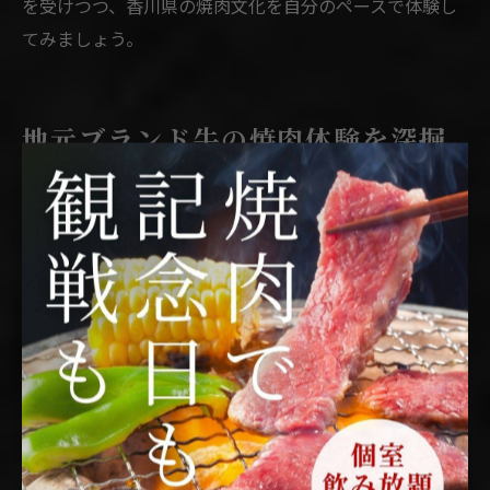
を受けつつ、香川県の焼肉文化を自分のペースで体験し
てみましょう。
地元ブランド牛の焼肉体験を深掘
りする
焼肉で味わう地元ブランド牛の魅力
香川県で焼肉を楽しむなら、地元ブランド牛の豊かな味
わいは外せません。脂の甘みや柔らかな肉質は、焼肉の
真骨頂を実感させてくれます。特にオリーブ牛や讃岐牛
は、香川県ならではのブランドとして高い評価を受けて
います。例えば、部位ごとに異なる食感を楽しみなが
ら、ゆっくりと味わうことで地元牛の魅力を存分に堪能