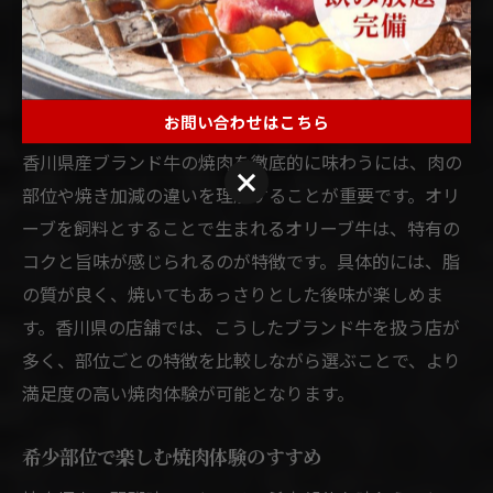
できます。香川県産牛は焼肉の楽しみ方をさらに広げて
くれる存在です。
香川県産ブランド牛の焼肉を徹底解説
お問い合わせはこちら
香川県産ブランド牛の焼肉を徹底的に味わうには、肉の
お問い合わせはこちら
部位や焼き加減の違いを理解することが重要です。オリ
ーブを飼料とすることで生まれるオリーブ牛は、特有の
コクと旨味が感じられるのが特徴です。具体的には、脂
の質が良く、焼いてもあっさりとした後味が楽しめま
す。香川県の店舗では、こうしたブランド牛を扱う店が
多く、部位ごとの特徴を比較しながら選ぶことで、より
満足度の高い焼肉体験が可能となります。
希少部位で楽しむ焼肉体験のすすめ