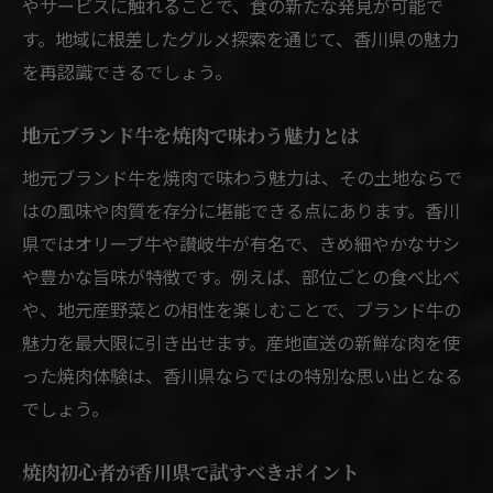
やサービスに触れることで、食の新たな発見が可能で
焼肉初心者も安心の一人焼肉ガイド
す。地域に根差したグルメ探索を通じて、香川県の魅力
地元ブランド牛の焼肉体験を深掘りする
を再認識できるでしょう。
焼肉で味わう地元ブランド牛の魅力
地元ブランド牛を焼肉で味わう魅力とは
香川県産ブランド牛の焼肉を徹底解説
希少部位で楽しむ焼肉体験のすすめ
地元ブランド牛を焼肉で味わう魅力は、その土地ならで
焼肉探索で見つけるブランド牛のポイント
はの風味や肉質を存分に堪能できる点にあります。香川
県ではオリーブ牛や讃岐牛が有名で、きめ細やかなサシ
焼肉愛好家必見のブランド牛比較術
や豊かな旨味が特徴です。例えば、部位ごとの食べ比べ
コスパ重視派にも最適な焼肉選びの秘訣
や、地元産野菜との相性を楽しむことで、ブランド牛の
焼肉をお得に楽しむ香川県の選択肢
魅力を最大限に引き出せます。産地直送の新鮮な肉を使
コスパ重視で選ぶ焼肉のポイント紹介
った焼肉体験は、香川県ならではの特別な思い出となる
焼肉店選びで失敗しないためのコツ
でしょう。
香川県焼肉の価格と質を賢く比較する
焼肉初心者が香川県で試すべきポイント
焼肉探索で見つかるコスパ優秀なお店