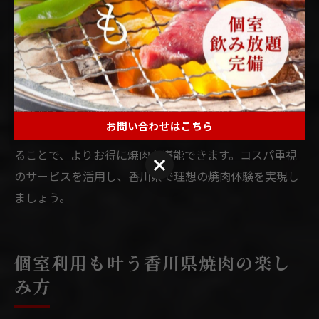
チタイム限定のサービス、無料のサイドメニューなどを
活用するのがおすすめです。なぜなら、こうしたサービ
スは価格を抑えつつ満足度を高める工夫が凝らされてい
るからです。例えば、ドリンクバー付きやご飯・スープ
のおかわり自由、誕生日特典など、各店独自のサービス
を比較すると選択肢が広がります。具体的には、事前に
お問い合わせはこちら
公式サイトや口コミでサービス内容を調べてから来店す
ることで、よりお得に焼肉を堪能できます。コスパ重視
お問い合わせはこちら
のサービスを活用し、香川県で理想の焼肉体験を実現し
ましょう。
個室利用も叶う香川県焼肉の楽し
み方