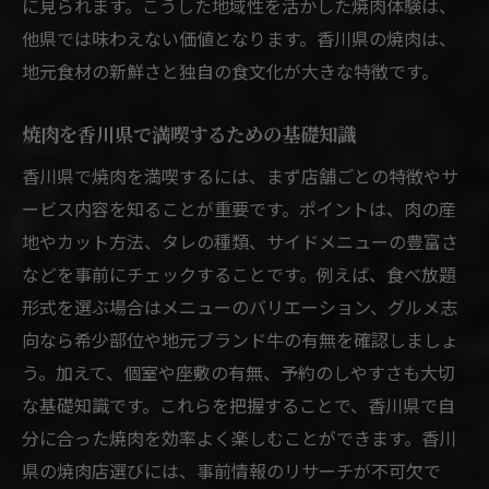
に見られます。こうした地域性を活かした焼肉体験は、
コスパ重視で選ぶ香川県焼肉の魅力
他県では味わえない価値となります。香川県の焼肉は、
焼肉のコスパを香川県で見極める賢い方法
地元食材の新鮮さと独自の食文化が大きな特徴です。
焼肉香川県で安くて美味しい店の選び方
焼肉を香川県で満喫するための基礎知識
焼肉のボリュームと価格バランスを徹底比
香川県で焼肉を満喫するには、まず店舗ごとの特徴やサ
較
ービス内容を知ることが重要です。ポイントは、肉の産
焼肉食べ放題でコスパを上げる活用テクニ
地やカット方法、タレの種類、サイドメニューの豊富さ
ック
などを事前にチェックすることです。例えば、食べ放題
コスパ重視焼肉ならではのおすすめサービ
形式を選ぶ場合はメニューのバリエーション、グルメ志
ス
向なら希少部位や地元ブランド牛の有無を確認しましょ
個室利用も叶う香川県焼肉の楽しみ方
う。加えて、個室や座敷の有無、予約のしやすさも大切
焼肉で個室を活用して香川県の魅力を堪能
な基礎知識です。これらを把握することで、香川県で自
焼肉香川県で落ち着いた空間を楽しむコツ
分に合った焼肉を効率よく楽しむことができます。香川
焼肉デートや家族利用に最適な個室の選び
県の焼肉店選びには、事前情報のリサーチが不可欠で