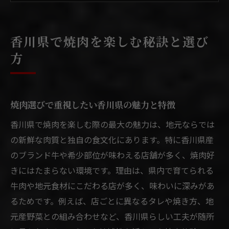
焼肉で人気の個室や空間を活かすポイント
コスパ重視の焼肉を選ぶために比較したい
香川県で焼肉を楽しむ秘訣と選び
点
方
焼肉の美味しさを香川県で体験する方法
焼肉の美味しさを香川県ならではの食べ方
で堪能
焼肉選びで重視したい香川県の魅力と特徴
焼肉の肉質や部位で注目したいポイントと
香川県で焼肉を楽しむ際の最大の魅力は、地元ならでは
は
の新鮮な肉質と独自の食文化にあります。特に香川県産
焼肉店ごとに異なるタレや味付けの楽しみ
のブランド牛や希少部位が味わえる店舗が多く、焼肉好
方
きにはたまらない環境です。理由は、県内で育てられる
焼肉香川県の人気メニューや希少部位の選
牛肉や地元食材にこだわる店が多く、味わいに深みがあ
び方
るためです。例えば、店ごとに異なるタレや焼き方、地
焼肉を美味しく味わうための注文と焼き方
元産野菜との組み合わせなど、香川県らしい工夫が随所
の工夫