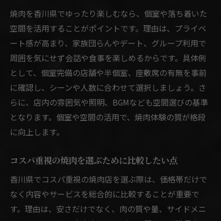
デートや家族に最適な焼肉空間を探す
焼肉を香川県でゆったり楽しむなら、個室や落ち着いた
焼肉デートに香川県でおすすめの空間選び
空間を活用することがポイントです。理由は、プライベ
家族で焼肉を楽しむための雰囲気重視ポイ
ート感が高まり、家族団らんやデート、グループ利用で
ント
周囲を気にせず会話や食事を楽しめるからです。具体例
として、個室完備の店舗や半個室、座敷席の有無を事前
焼肉香川県で落ち着いた店内を選ぶコツと
に確認し、シーンや人数に合わせて選択しましょう。さ
は
らに、店内の雰囲気や照明、BGMなども空間選びの基準
焼肉個室デートを叶えるために確認したい
となります。個室や空間の活用で、焼肉体験の質が格段
条件
に向上します。
焼肉空間の工夫でデートや家族団らんを演
出
コスパ重視の焼肉を選ぶために比較したい点
香川県でコスパ重視の焼肉店を選ぶ際は、価格帯だけで
なく内容やサービスを総合的に比較することが重要で
す。理由は、安さだけでなく、肉の質や量、サイドメニ