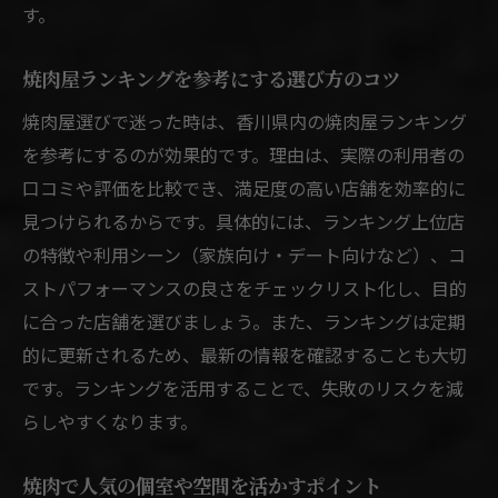
方
す。
焼肉の個室利用でプライベートな時間を満
焼肉屋ランキングを参考にする選び方のコツ
喫
焼肉店で個室を予約するポイントを解説
焼肉屋選びで迷った時は、香川県内の焼肉屋ランキング
を参考にするのが効果的です。理由は、実際の利用者の
焼肉食べ放題を香川県で満喫するコツ
口コミや評価を比較でき、満足度の高い店舗を効率的に
焼肉食べ放題を香川県で満喫するための基
見つけられるからです。具体的には、ランキング上位店
本
の特徴や利用シーン（家族向け・デート向けなど）、コ
焼肉香川県で食べ放題の人気店を探すポイ
ストパフォーマンスの良さをチェックリスト化し、目的
ント
に合った店舗を選びましょう。また、ランキングは定期
焼肉食べ放題でコスパを最大化する注文術
的に更新されるため、最新の情報を確認することも大切
焼肉食べ放題ランチの魅力と楽しみ方を解
です。ランキングを活用することで、失敗のリスクを減
説
らしやすくなります。
焼肉食べ放題の種類豊富なメニューを徹底
比較
焼肉で人気の個室や空間を活かすポイント