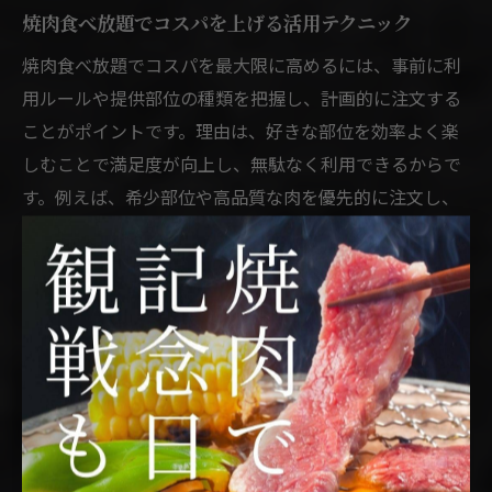
焼肉食べ放題でコスパを上げる活用テクニック
焼肉食べ放題でコスパを最大限に高めるには、事前に利
用ルールや提供部位の種類を把握し、計画的に注文する
ことがポイントです。理由は、好きな部位を効率よく楽
しむことで満足度が向上し、無駄なく利用できるからで
す。例えば、希少部位や高品質な肉を優先的に注文し、
サイドメニューやデザートもバランスよく活用しましょ
う。具体的には、最初に人気部位を頼み、後半は軽めの
ものに切り替えるなど、ペース配分も重要です。食べ放
題の活用テクニックを押さえて、賢くコスパを追求しま
しょう。
コスパ重視焼肉ならではのおすすめサービス
コスパ重視で焼肉を楽しむなら、セットメニューやラン