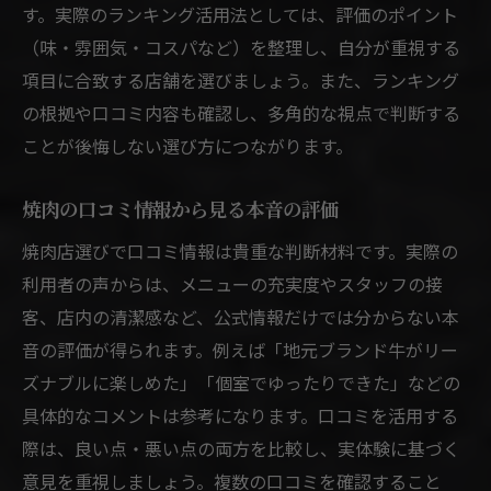
す。実際のランキング活用法としては、評価のポイント
安くて美味しい焼肉探しのポイントへ
（味・雰囲気・コスパなど）を整理し、自分が重視する
安くて美味しい焼肉を香川で見つけるには
項目に合致する店舗を選びましょう。また、ランキング
香川で安くて美味しい焼肉の探し方徹底解
の根拠や口コミ内容も確認し、多角的な視点で判断する
説
ことが後悔しない選び方につながります。
焼肉をコスパ良く味わう店選びの工夫
焼肉の口コミ情報から見る本音の評価
焼肉行きつけに向けた価格と味のバランス
焼肉店選びで口コミ情報は貴重な判断材料です。実際の
安い焼肉店ランキングを活用するメリット
利用者の声からは、メニューの充実度やスタッフの接
焼肉の美味しさを引き出す選び方のコツ
客、店内の清潔感など、公式情報だけでは分からない本
食べ放題焼肉を賢く楽しむポイントへ
音の評価が得られます。例えば「地元ブランド牛がリー
焼肉食べ放題を香川県で賢く楽しむ秘訣
ズナブルに楽しめた」「個室でゆったりできた」などの
焼肉食べ放題を満喫するための事前準備
具体的なコメントは参考になります。口コミを活用する
香川県焼肉食べ放題の選び方ガイド
際は、良い点・悪い点の両方を比較し、実体験に基づく
焼肉行きつけに食べ放題を選ぶメリット
意見を重視しましょう。複数の口コミを確認すること