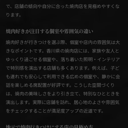
で、店舗の傾向や自分に合った焼肉店を見極めやすくな
焼肉食べ放題で損しないコスパ重視法
ります。
食べ放題焼肉で満足度を高める注文術
高級志向の焼肉体験へと進む
焼肉好きが注目する個室や雰囲気の違い
高級志向も満足できる香川の焼肉事情
焼肉好きが行きつけを選ぶ際、個室や店内の雰囲気は大
香川で高級焼肉を堪能する選び方の基準
きなポイントです。香川県の焼肉店には、家族や友人と
焼肉高級店の特徴と満足度のポイント
ゆっくり過ごせる個室や、落ち着いた照明・インテリア
高級焼肉行きつけを作るための視点
で特別感を演出する店舗も多くあります。例えば、子ど
焼肉で特別な日を演出する利用シーン
も連れでも安心して利用できる広めの個室や、静かに会
高級焼肉とコスパの両立を考える方法
話を楽しめる席配置が好評です。こうした空間づくり
は、焼肉の美味しさをより引き立て、特別なひとときを
理想の焼肉行きつけ選びの総まとめへ
演出します。実際に店舗を訪れ、居心地のよさや雰囲気
この一記事で理想の焼肉行きつけが見つかる
をチェックすることが満足度アップの近道です。
焼肉行きつけ選びで後悔しない最終チェッ
ク
地元で焼肉行きつけにする店の見極め方