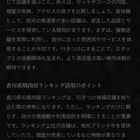
じて店舗を選ぶこと。例えば、セットやコースの内容、
コスパ重視派にぴったりの焼肉選びポイント
個室の有無、アクセスの良さを比較しましょう。実体験
香川で焼肉コスパを見極める必須チェック
として、地元の常連客が多い店舗は、安定した品質とサ
焼肉を安くて美味しく楽しむ店探しの極意
ービスを提供している傾向があります。まずは、複数店
焼肉行きつけはセットメニューの内容で判
舗を実際に利用し、自分に合った雰囲気やサービスを体
断
感することが大切です。行きつけにすることで、スタッ
コスパ重視の焼肉店ランキング活用法
フとの信頼関係も生まれ、より満足度の高い焼肉体験が
焼肉で満足度を高める隠れたポイント
期待できます。
個室でゆったり焼肉を楽しむ方法へ
香川県焼肉屋ランキング活用のポイント
個室でゆったり楽しむ香川焼肉体験ガイド
焼肉個室利用でゆったり過ごす秘訣
香川県の焼肉屋ランキングは、行きつけ候補店舗を絞り
込む際の参考になります。ただし、ランキングだけに頼
香川県焼肉個室のタイプと選び方
らず、自分の価値観や利用目的を明確にすることが重要
家族や友人と焼肉個室を満喫するコツ
です。ランキング上位の店舗は、地元ブランド牛を提供
焼肉行きつけに適した個室の条件とは
していたり、個室が充実しているなど特徴が異なりま
個室焼肉で特別な時間を楽しむアイデア