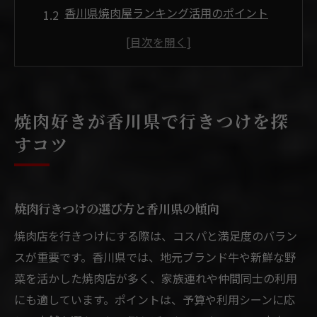
香川県焼肉屋ランキング活用のポイント
焼肉の口コミ情報から見る本音の評価
焼肉好きが注目する個室や雰囲気の違い
地元で焼肉行きつけにする店の見極め方
次に知りたいブランド牛と焼肉の魅力
焼肉好きが香川県で行きつけを探
地元ブランド牛と焼肉の魅力を満喫する方法
すコツ
焼肉で味わう香川県産ブランド牛の魅力
焼肉行きつけで堪能するオリーブ牛の美味
しさ
焼肉行きつけの選び方と香川県の傾向
香川焼肉店で地元食材を楽しむポイント
焼肉店を行きつけにする際は、コスパと満足度のバラン
焼肉と相性抜群の地元素材の選び方
スが重要です。香川県では、地元ブランド牛や新鮮な野
ブランド牛焼肉で満足度を高めるコツ
菜を活かした焼肉店が多く、家族連れや仲間同士の利用
次はコスパ重視派向け焼肉選びへ
にも適しています。ポイントは、予算や利用シーンに応