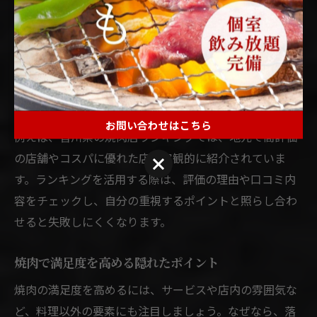
具体的に比較しましょう。
コスパ重視の焼肉店ランキング活用法
コスパ重視で焼肉店を選ぶ場合、ランキングや口コミを
参考にするのが効果的です。理由は、実際の利用者の声
や評価が、店舗選びの信頼性を高めてくれるからです。
お問い合わせはこちら
例えば、香川県の焼肉店ランキングでは、地元で高評価
の店舗やコスパに優れた店が客観的に紹介されていま
お問い合わせはこちら
す。ランキングを活用する際は、評価の理由や口コミ内
容をチェックし、自分の重視するポイントと照らし合わ
せると失敗しにくくなります。
焼肉で満足度を高める隠れたポイント
焼肉の満足度を高めるには、サービスや店内の雰囲気な
ど、料理以外の要素にも注目しましょう。なぜなら、落