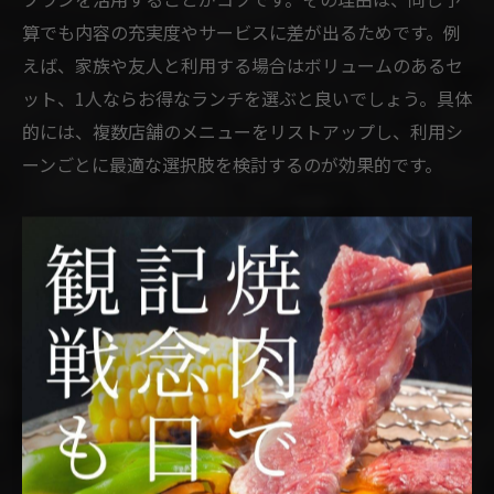
算でも内容の充実度やサービスに差が出るためです。例
えば、家族や友人と利用する場合はボリュームのあるセ
ット、1人ならお得なランチを選ぶと良いでしょう。具体
的には、複数店舗のメニューをリストアップし、利用シ
ーンごとに最適な選択肢を検討するのが効果的です。
焼肉行きつけはセットメニューの内容で判断
焼肉店を行きつけにする際は、セットメニューの内容が
自分の好みや利用頻度に合っているかを重視しましょ
う。理由は、セットメニューが豊富な店舗は、コスパと
満足度の両立がしやすいからです。例えば、地元ブラン
ド牛を含むセットやサイドメニューが充実している店舗
は、飽きずに何度も通いたくなります。自分のニーズに
合うセットがあるか、内容やボリューム、選べる品数を