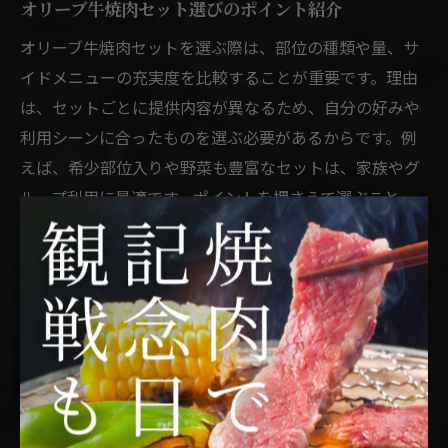
オリーブ牛焼肉セット選びのポイント紹介
オリーブ牛焼肉セットを選ぶ際は、部位の種類や量、サ
イドメニューの充実度を比較することが重要です。理由
は、セットごとに提供内容が異なるため、自分の好みや
利用シーンに合ったものを選ぶ必要があるからです。例
えば、希少部位入りや野菜も豊富なセットは、家族やグ
ループ利用に最適です。ポイントを押さえて選ぶこと
で、満足度の高い焼肉体験につながります。
焼肉で地元ブランド牛の美味しさを実感
焼肉セットを通じて地元ブランド牛の美味しさを実感で
きるのは、香川県ならではの魅力です。なぜなら、地元
で育まれた牛肉は鮮度や味わいに優れ、焼肉として提供
されることでその良さが一層引き立つからです。例え
ば、セットメニューで複数の部位を味わうことで、ブラ