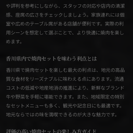
焼肉セット内容を比較して選ぶ重要性
や評判を参考にしながら、スタッフの対応や店内の清潔
焼肉の品数やサイドメニュー比較のコツ
感、座席の広さをチェックしましょう。家族連れには個
口コミを活用した焼肉セット内容の確認術
室や広めのテーブル席がある店舗が便利です。実際の利
用シーンを想定して選ぶことで、より快適に焼肉を楽し
焼肉セットの内容で選ぶ満足度アップ法
めます。
焼肉セット比較でコスパの良さを見極める
内容重視で焼肉セットを選ぶポイント解説
香川県内で焼肉セットを味わう利点とは
コスパに優れた焼肉セットの見分け方
香川県で焼肉セットを楽しむ最大の利点は、地元の高品
焼肉セットでコスパ重視の選び方を伝授
質な食材をリーズナブルに味わえる点にあります。流通
焼肉店のセットメニュー価格比較のポイン
コストの低減や地産地消の推進により、新鮮なブランド
ト
牛や野菜を手軽に堪能できます。また、地域限定の特別
コスパ良好な焼肉セットの特徴を解説
なセットメニューも多く、観光や記念日にも最適です。
焼肉セットで満足感とコスパを両立する方
地元ならではの味を満喫できるのが大きな魅力です。
法
評価の高い焼肉セットの楽しみ方ガイド
コスパ重視で選ぶ焼肉セットの注意点紹介