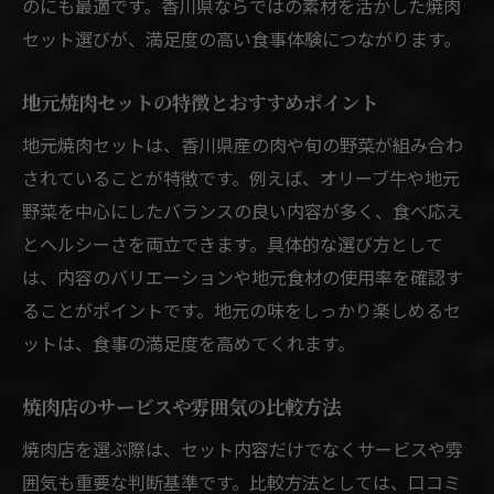
のにも最適です。香川県ならではの素材を活かした焼肉
焼肉セットでオリーブ牛を堪能する魅力
セット選びが、満足度の高い食事体験につながります。
地元ブランド牛入り焼肉の人気理由を解説
焼肉セットで味わう香川県産肉の特長とは
地元焼肉セットの特徴とおすすめポイント
オリーブ牛焼肉セット選びのポイント紹介
地元焼肉セットは、香川県産の肉や旬の野菜が組み合わ
焼肉で地元ブランド牛の美味しさを実感
されていることが特徴です。例えば、オリーブ牛や地元
家族で味わう香川の焼肉セット特集
野菜を中心にしたバランスの良い内容が多く、食べ応え
家族向け焼肉セットの選び方と特徴解説
とヘルシーさを両立できます。具体的な選び方として
は、内容のバリエーションや地元食材の使用率を確認す
焼肉セットで家族全員が満足するコツ
ることがポイントです。地元の味をしっかり楽しめるセ
子供連れでも安心な焼肉セットの工夫
ットは、食事の満足度を高めてくれます。
焼肉セットで家族団らんを楽しむ方法
香川県で家族向け焼肉店を選ぶポイント
焼肉店のサービスや雰囲気の比較方法
焼肉セットで家族の思い出を作るコツ
焼肉店を選ぶ際は、セット内容だけでなくサービスや雰
焼肉セット内容を比較して賢く選ぶ方法
囲気も重要な判断基準です。比較方法としては、口コミ