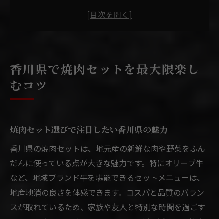
焼肉店のサービスや雰囲気の比較方法
香川県内で焼肉セットを味わう利点とは
評価の高い焼肉セットの楽しみ方ガイド
焼肉で満足するためのコツと工夫まとめ
香川県で焼肉セットを最大限楽し
満足度重視なら焼肉セット選びが決め手
むコツ
焼肉セットの満足度を高める選び方解説
焼肉で満足するために確認すべき内容とは
口コミ活用で焼肉セットの満足度アップ術
焼肉セット選びで注目したい香川県の魅力
焼肉セット選びが食事会の充実度を左右
香川県の焼肉セットは、地元産の新鮮な肉や野菜をふん
満足度重視で焼肉セット比較するポイント
だんに使っている点が大きな魅力です。特にオリーブ牛
焼肉で家族や友人と満喫するための秘訣
など、地域ブランド牛を堪能できるセットメニューは、
地産地消の良さを体感できます。コスパと品質のバラン
オリーブ牛入り焼肉セットの魅力発見
スが取れているため、家族や友人と特別な時間を過ごす
オリーブ牛焼肉セットの贅沢な味わい体験