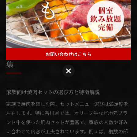
ンド牛の多様な旨みを堪能できます。香川県で焼肉を楽
しむ際は、地元ブランド牛のセットをぜひ体験してみて
ください。
家族で味わう香川の焼肉セット特
お問い合わせはこちら
集
お問い合わせはこちら
家族向け焼肉セットの選び方と特徴解説
家族で焼肉を楽しむ際、セットメニュー選びは満足度を
左右します。特に香川県では、オリーブ牛など地元ブラ
ンド牛を使った焼肉セットが豊富で、家族の人数や好み
に合わせて内容が工夫されています。例えば、複数の部