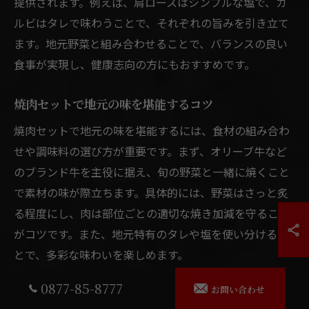
提供されます。例えば、肩ロースはシンプルな塩で、カ
ルビはタレで味わうことで、それぞれの旨みを引き立て
ます。地元野菜と組み合わせることで、バランスの良い
食事が実現し、健康志向の方にもおすすめです。
焼肉セットで地元の味を堪能するコツ
焼肉セットで地元の味を堪能するには、食材の組み合わ
せや調味料の選び方が重要です。まず、オリーブ牛など
のブランド牛を主役に据え、旬の野菜と一緒に焼くこと
で素材の味が際立ちます。具体的には、野菜はさっと炙
る程度にし、肉は部位ごとの適切な焼き加減を守ること
がコツです。また、地元特有のタレや塩を使い分けるこ
とで、多彩な味わいを楽しめます。
0877-85-8777
お問い合わせ
焼肉で地元農産物を楽しむセット選び方