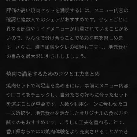
焼肉で賢くコスパの良いセットを選ぶ秘訣
評価の高い焼肉セットを満喫するには、メニュー内容の
確認と複数人でのシェアがおすすめです。セットごとに
地元食材で楽しむ焼肉セットのおすすめ
異なる部位やサイドメニューが用意されていることが多
地元食材を活かした焼肉セットの魅力紹介
いので、みんなで分け合うことで多彩な味を楽しめま
焼肉セットで味わう旬の香川県産素材
す。さらに、焼き加減やタレの種類も工夫し、地元食材
オリーブ牛など地元食材の焼肉活用法
の旨みを最大限に引き出しましょう。
焼肉セットで地元の味を堪能するコツ
焼肉で地元農産物を楽しむセット選び方
焼肉で満足するためのコツと工夫まとめ
香川県産食材で楽しむ焼肉セットの特徴
焼肉セットで満足度を高めるには、事前にメニュー内容
焼肉セットで充実した食事を叶える秘訣
や口コミをチェックし、自分たちの好みに合ったセット
焼肉セットで食事を充実させるコツを解説
を選ぶことが重要です。人数や利用シーンに合わせたコ
ース選択や、地元食材を活かしたオリジナルの食べ方を
焼肉で満足感を得るセット活用のポイント
試すのもおすすめです。こうした工夫を重ねることで、
焼肉セットで楽しい食事会を実現する方法
香川県ならではの焼肉体験をより充実させることができ
焼肉のセットメニューで満足度を高める秘